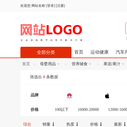
欢迎您
网站名称
[
登录
] [
注册
]
首页
运动健康
汽车
全部分类
首页
母婴用品
营养辅食
果泥/果汁
筛选出
0
条数据
品牌
价格
100以下
16000-20000
12000-160
300-600
100-300
20000以上
综合
销量
热度
价格
最新